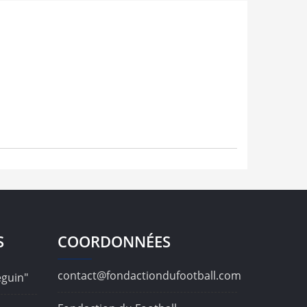
S
COORDONNÉES
contact@fondactiondufootball.com
éguin"