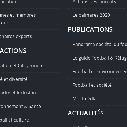
nisation
Actions des lauréats
nes et membres
Le palmarès 2020
teurs
PUBLICATIONS
enaires experts
Panorama sociétal du foo
ACTIONS
Le guide Football & Réfug
ation et Citoyenneté
Football et Environneme
é et diversité
Football et société
arité et inclusion
Multimédia
ronnement & Santé
ACTUALITÉS
all et culture