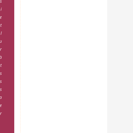
s
i
e
t
l
u
r
à
t
ns
s
es
a
e
r