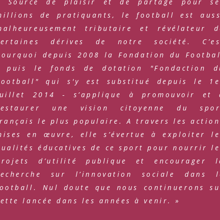
« Source de plaisir et de partage pour se
millions de pratiquants, le football est auss
malheureusement tributaire et révélateur d
certaines dérives de notre société. C’es
pourquoi depuis 2008 la Fondation du Footbal
- puis le fonds de dotation "Fondaction d
Football" qui s'y est substitué depuis le 1e
juillet 2014 - s’applique à promouvoir et 
restaurer une vision citoyenne du spor
français le plus populaire. A travers les actio
mises en œuvre, elle s’évertue à exploiter le
qualités éducatives de ce sport pour nourrir l
projets d’utilité publique et encourager l
recherche sur l’innovation sociale dans l
football. Nul doute que nous continuerons su
cette lancée dans les années à venir. »