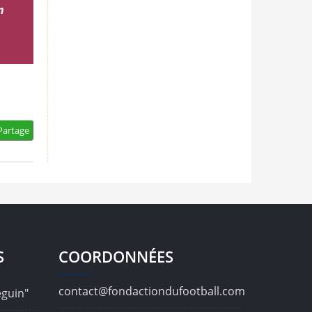
n
artage
S
COORDONNÉES
contact@fondactiondufootball.com
éguin"