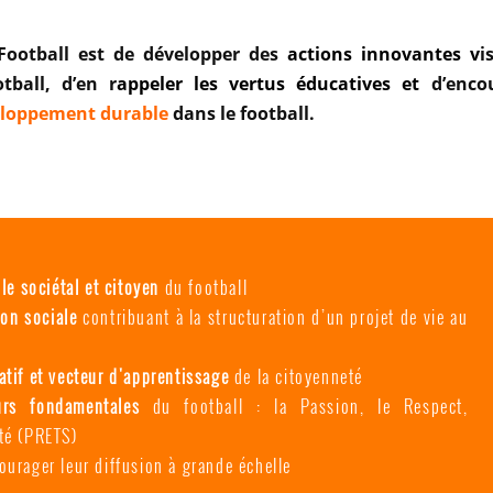
Football est de développer des
actions innovantes v
i
ball, d’en r
appeler les vertus éducatives et
d’enco
loppement durable
dans le football.
ôle sociétal et citoyen
du football
ion
sociale
contribuant à la structuration d’un projet de vie au
atif et vecteur d'apprentissage
de la citoyenneté
urs fondamentales
du football : la Passion, le Respect,
ité (PRETS)
ourager leur diffusion à grande échelle