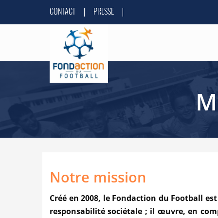
CONTACT
PRESSE
|
|
M
Notre mission
Créé en 2008, le Fondaction du Football est
responsabilité so­ciétale ; il œuvre, en co