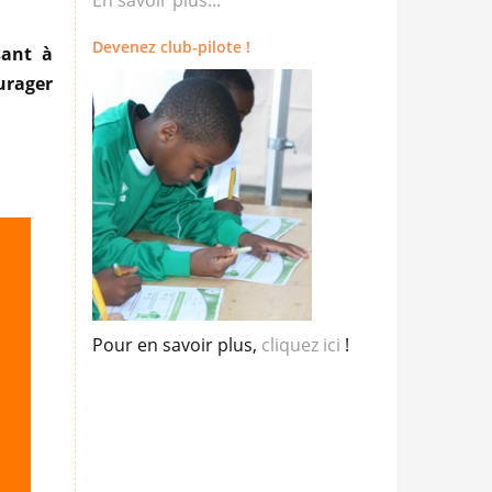
En savoir plus...
Devenez club-pilote !
sant à
urager
Pour en savoir plus,
cliquez ici
!