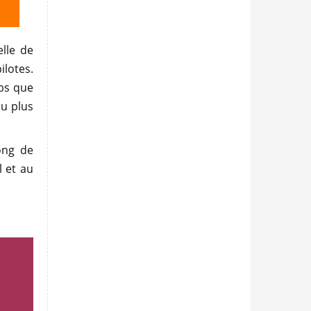
lle de
ilotes.
bs que
du plus
ong de
l et au