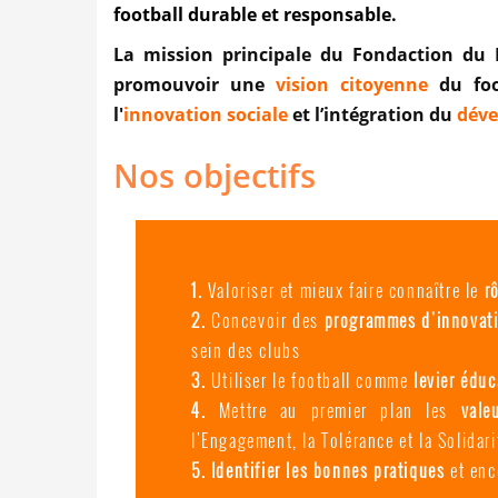
football durable et responsable.
La mission principale du Fondaction du 
promouvoir une
vision citoyenne
du foot
l'
innovation sociale
et l’intégration du
déve
Nos objectifs
Valoriser et mieux faire connaître le
r
Concevoir des
programmes d'innovat
sein des clubs
Utiliser le football comme
levier éduc
Mettre au premier plan les
vale
l'Engagement, la Tolérance et la Solidar
Identifier les bonnes pratiques
et enc