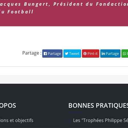
Jacques Bungert, Président du Fondactio
du Football
Partage :
Partage
Tweet
Pint-it
Partage
P
ROPOS
BONNES PRATIQUE
ons et objectifs
Les "Trophées Philippe S