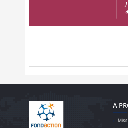
A P
Missi