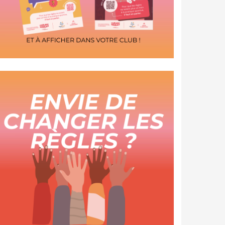
Vous souhaitez être informé des
prochaines initiatives
et y participer ?
Le formulaire ICI
Pour toute information, contactez