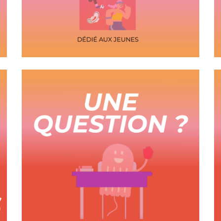
RDV sur la plateforme
"Parlons Règles"
,
dédiée à l'éducation menstruelle.
Le chatbot TIMI répondra
à toutes vos questions
!