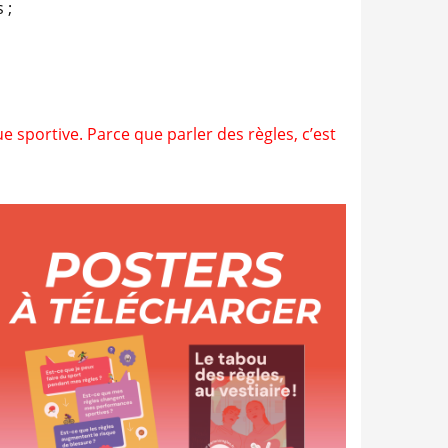
 ;
ue sportive.
Parce que parler des règles, c’est
Imprimez ces posters
pour rendre votre club
encore plus règles-friendly
!