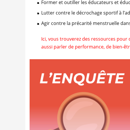
Former et outiller les éducateurs et édu
Lutter contre le décrochage sportif à l’a
Agir contre la précarité menstruelle dans
Ici, vous trouverez des ressources pour 
aussi parler de performance, de bien-être 
Découvrez les résultats
de notre enquête sur le tabou
des règles dans le sport
(Mai 2024)