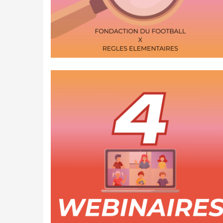
4 formations de 45 minutes
pour briser le tabou des règles,
adapter les entraînements,
et mieux accompagner
les joueuses menstruées