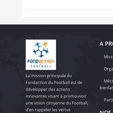
A P
Missi
Orga
La mission principale du
Mécè
Fondaction du Football est de
bienfai
développer des actions
innovantes visant à promouvoir
Part
une vision citoyenne du Football,
d’en rappeler les vertus
NOS 