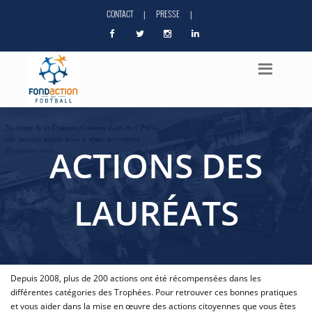
CONTACT
PRESSE
|
|
ACTIONS DES
LAURÉATS
Depuis 2008, plus de 200 actions ont été récompensées dans les
différentes catégories des Trophées. Pour retrouver ces bonnes pratiques
et vous aider dans la mise en œuvre des actions citoyennes que vous êtes