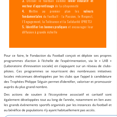
Utiliser le football comme
levier éducatif et
vecteur d'apprentissage
de la citoyenneté
Mettre au premier plan les
valeurs
fondamentales
du football : la Passion, le Respect,
l'Engagement, la Tolérance et la Solidarité (PRETS)
Identifier les bonnes pratiques
et encourager leur
diffusion à grande échelle
Pour ce faire, le Fondaction du Football conçoit et déploie ses propres
programmes d’action à l’échelle de l’expérimentation, via le « LAB »
(Laboratoire d’innovation sociale) en s’appuyant sur un réseau de clubs-
pilotes. Ces programmes se nourrissent des nombreuses initiatives
locales méconnues développées par les clubs que l’appel à candidature
des Trophées Philippe Séguin permet d’identifier, valoriser et promouvoir
auprès du plus grand nombre.
Des actions de soutien à l’écosystème associatif et caritatif sont
également développées tout au long de l’année, notamment en lien avec
les grands événements sportifs organisés par les instances du football et
au bénéfice de populations n’y ayant habituellement pas accès.