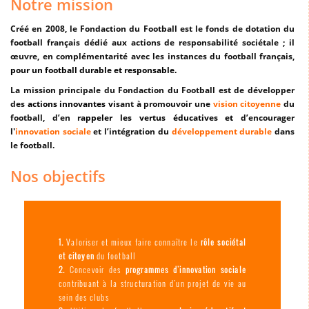
Notre mission
Créé en 2008, le Fondaction du Football est le fonds de dotation du
football français dédié aux actions de responsabilité so­ciétale ; il
œuvre, en complémentarité avec les instances du football français,
pour un football durable et responsable.
La mission principale du Fondaction du Football est de développer
des
actions innovantes v
isant à promouvoir une
vision citoyenne
du
football, d’en r
appeler les vertus éducatives et
d’encourager
l'
innovation sociale
et l’intégration du
développement durable
dans
le football.
Nos objectifs
Valoriser et mieux faire connaître le
rôle sociétal
et citoyen
du football
Concevoir des
programmes d'innovation
sociale
contribuant à la structuration d’un projet de vie au
sein des clubs