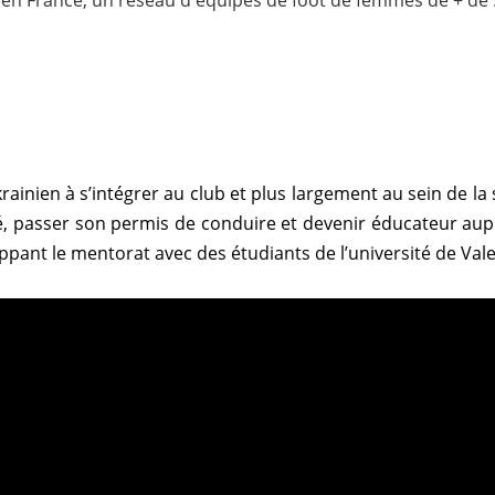
r, en France, un réseau d'équipes de foot de femmes de + de
rainien à s’intégrer au club et plus largement au sein de la 
ité, passer son permis de conduire et devenir éducateur aup
oppant le mentorat avec des étudiants de l’université de Val