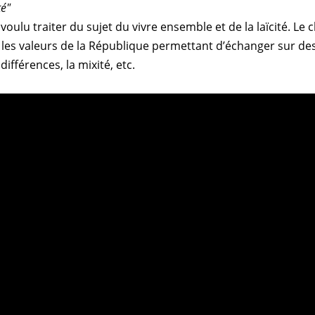
té
"
 voulu traiter du sujet du vivre ensemble et de la laïcité. Le 
valeurs de la République permettant d’échanger sur des t
différences, la mixité, etc.