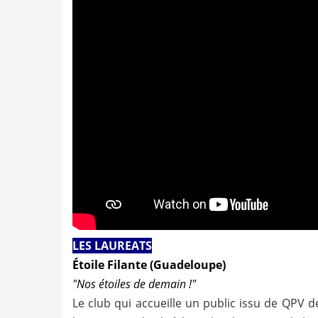
LES LAUREATS
Étoile Filante (Guadeloupe)
"Nos étoiles de demain !"
Le club qui accueille un public issu de QPV 