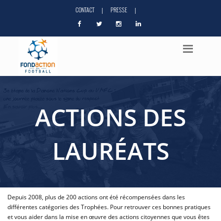
CONTACT
PRESSE
|
|
ACTIONS DES
LAURÉATS
Depuis 2008, plus de 200 actions ont été récompensées dans les
différentes catégories des Trophées. Pour retrouver ces bonnes pratiques
et vous aider dans la mise en œuvre des actions citoyennes que vous êtes