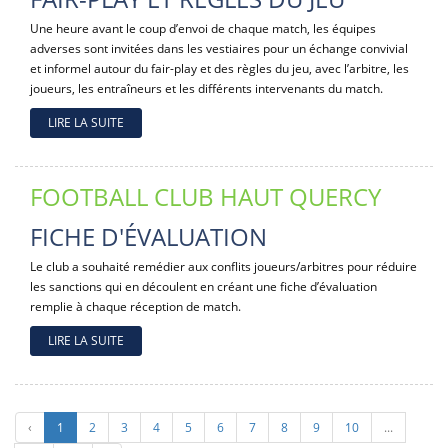
Une heure avant le coup d’envoi de chaque match, les équipes
adverses sont invitées dans les vestiaires pour un échange convivial
et informel autour du fair-play et des règles du jeu, avec l’arbitre, les
joueurs, les entraîneurs et les différents intervenants du match.
LIRE LA SUITE
FOOTBALL CLUB HAUT QUERCY
FICHE D'ÉVALUATION
Le club a souhaité remédier aux conflits joueurs/arbitres pour réduire
les sanctions qui en découlent en créant une fiche d’évaluation
remplie à chaque réception de match.
LIRE LA SUITE
‹
1
2
3
4
5
6
7
8
9
10
...