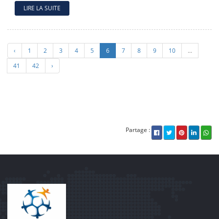
LIRE LA SUITE
‹
1
2
3
4
5
6
7
8
9
10
...
41
42
›
Partage :