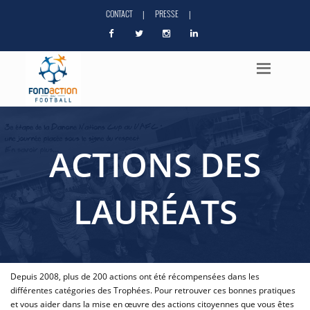
CONTACT
PRESSE
|
|
ACTIONS DES
LAURÉATS
Depuis 2008, plus de 200 actions ont été récompensées dans les
différentes catégories des Trophées. Pour retrouver ces bonnes pratiques
et vous aider dans la mise en œuvre des actions citoyennes que vous êtes