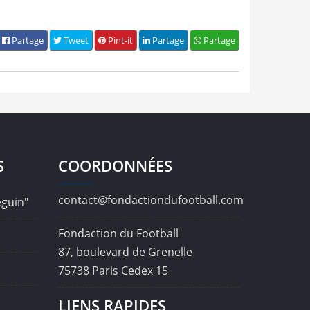
Partage
Tweet
Pint-it
Partage
Partage
S
COORDONNÉES
contact@fondactiondufootball.com
éguin"
Fondaction du Football
87, boulevard de Grenelle
75738 Paris Cedex 15
LIENS RAPIDES