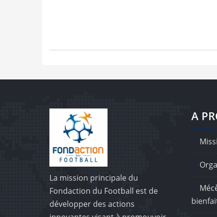
A P
Missi
Orga
La mission principale du
Mécè
Fondaction du Football est de
bienfai
développer des actions