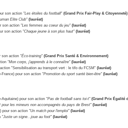
our son action
"Les étoiles du football
"
(
Grand Prix Fair-Play & Citoyenneté
)
uman Elite Club"
(lauréat)
ur son action
"Les femmes au coeur du jeu"
(lauréat)
ur son action
"Chaque jeune à son plus haut"
(lauréat)
r son action
"Éco-training"
(
Grand Prix Santé & Environnement
)
ction
"Mon corps, j'apprends à le connaître"
(lauréat)
ction "Sensibilisation au transport vert : le tifo du FCSM"
(lauréat)
-France) pour son action
"Promotion du sport santé bien-être"
(lauréat)
-Aquitaine
) pour son action
"Pas de football sans toi-t"
(Grand Prix Égalité 
t pour les mineurs non accompagnés du pays de Brest"
(lauréat)
e) pour son action
"Un match pour l'emploi"
(lauréat)
n
"Juste un signe...joue au foot"
(lauréat)