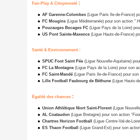
:
Fair-Play & Citoyenneté
AF Garenne-Colombes
(Ligue Paris Ile-de-France) p
FC Mougins
(Ligue Méditerranée) pour son action
" H
Pouzauges Bocages FC
(Ligue Pays de la Loire) po
US Pont Sainte-Maxence
(Ligue Hauts-de-France) po
:
Santé & Environnement
SPUC Foot Saint Pée
(Ligue Nouvelle-Aquitaine) pou
FC La Montagne
(Ligue Pays de la Loire)
pour son a
FC Saint-Mandé
(Ligue Paris Ile-de-France) pour son a
Lille Football Faubourg de Béthune
(Ligue Hauts-de
:
Égalité des chances
Union Athlétique Niort Saint-Florent
(Ligue
Nouvelle
AL Coataudon
(Ligue Bretagne) pour son action
"Foo
Chartres Horizon Football
(Ligue Centre-Val-de-Loir
ES Thaon Football
(Ligue Grand-Est) pour son actio