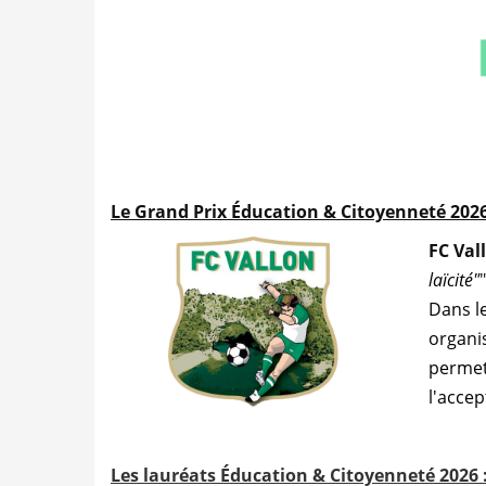
Le Grand Prix Éducation & Citoyenneté 2026
FC Val
laïcité"
"
Dans le
organi
permet
l'accep
Les lauréats Éducation & Citoyenneté 2026 