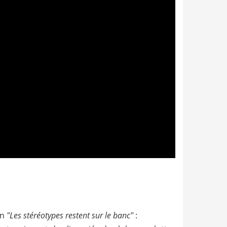
on
"Les stéréotypes restent sur le banc"
: