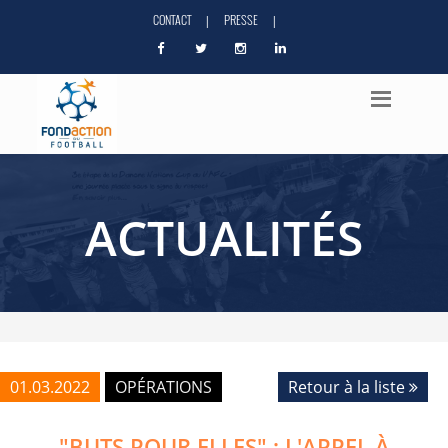
CONTACT
PRESSE
|
|
ACTUALITÉS
01.03.2022
OPÉRATIONS
Retour à la liste
"BUTS POUR ELLES" : L'APPEL À