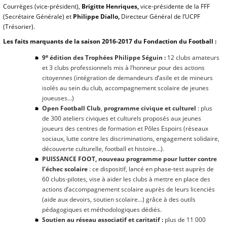
Courrèges (vice-président),
Brigitte Henriques,
vice-présidente de la FFF
(Secrétaire Générale) et
Philippe Diallo,
Directeur Général de l’UCPF
(Trésorier).
Les faits marquants de la saison 2016-2017 du Fondaction du Football :
e
9
édition des Trophées Philippe Séguin :
12 clubs amateurs
et 3 clubs professionnels mis à l’honneur pour des actions
citoyennes (intégration de demandeurs d’asile et de mineurs
isolés au sein du club, accompagnement scolaire de jeunes
joueuses...)
Open Football Club
,
programme civique et culturel
: plus
de 300 ateliers civiques et culturels proposés aux jeunes
joueurs des centres de formation et Pôles Espoirs (réseaux
sociaux, lutte contre les discriminations, engagement solidaire,
découverte culturelle, football et histoire…).
PUISSANCE FOOT, nouveau programme pour lutter contre
l’échec scolaire
: ce dispositif, lancé en phase-test auprès de
60 clubs-pilotes, vise à aider les clubs à mettre en place des
actions d’accompagnement scolaire auprès de leurs licenciés
(aide aux devoirs, soutien scolaire…) grâce à des outils
pédagogiques et méthodologiques dédiés.
Soutien au réseau associatif et caritatif :
plus de 11 000