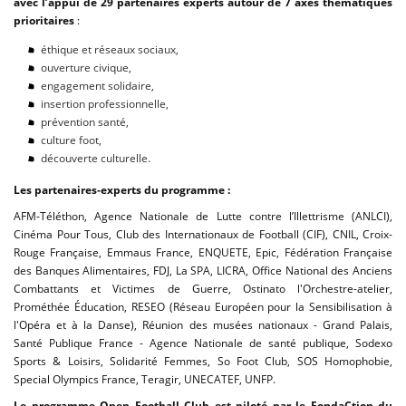
avec l’appui de 29 partenaires experts autour de 7 axes thématiques
prioritaires
:
éthique et réseaux sociaux,
ouverture civique,
engagement solidaire,
insertion professionnelle,
prévention santé,
culture foot,
découverte culturelle.
Les partenaires-experts du programme :
AFM-Téléthon, Agence Nationale de Lutte contre l’Illettrisme (ANLCI),
Cinéma Pour Tous, Club des Internationaux de Football (CIF), CNIL, Croix-
Rouge Française, Emmaus France, ENQUETE, Epic, Fédération Française
des Banques Alimentaires, FDJ, La SPA, LICRA, Office National des Anciens
Combattants et Victimes de Guerre, Ostinato l'Orchestre-atelier,
Prométhée Éducation, RESEO (Réseau Européen pour la Sensibilisation à
l'Opéra et à la Danse), Réunion des musées nationaux - Grand Palais,
Santé Publique France - Agence Nationale de santé publique, Sodexo
Sports & Loisirs, Solidarité Femmes, So Foot Club, SOS Homophobie,
Special Olympics France, Teragir, UNECATEF, UNFP.
Le programme Open Football Club est piloté par le FondaCtion du