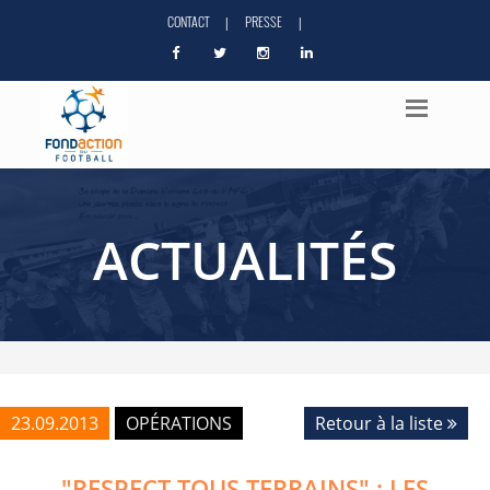
CONTACT
PRESSE
|
|
ACTUALITÉS
23.09.2013
OPÉRATIONS
Retour à la liste
"RESPECT TOUS TERRAINS" : LES