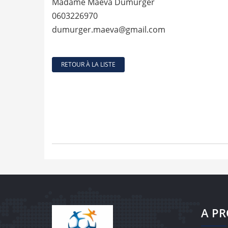
Madame Maëva Dumurger
0603226970
dumurger.maeva@gmail.com
RETOUR À LA LISTE
A P