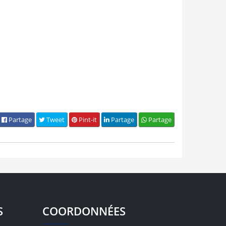
Partage
Tweet
Pint-it
Partage
Partage
S
COORDONNÉES