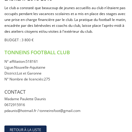
Le club a constaté que beaucoup de jeunes accueillis au club n'étaient pas
occupés pendant les vacances scolaires et a mis en place des stages avec
une prise en charge financière par le club. La pratique du football le matin,
encadrée par des bénévoles et coachs du club, laisse place l'après-midi à
des ateliers citoyens et/ou visites à l'extérieur du club.
BUDGET : 3 800 €
TONNEINS FOOTBALL CLUB
N° affiliation:518161
Ligue:Nouvelle-Aquitaine
District:Lot et Garonne
N° Nombre de licenciés:275
CONTACT
Madame Paulette Daunis
0672915916
pdaunis@hotmail.fr / tonneinsfoot@gmail.com
RETOUR À LA LISTE