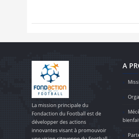
A P
Missi
Orga
La mission principale du
Mécè
Fondaction du Football est de
bienfai
développer des actions
innovantes visant à promouvoir
Part
une vision citoyenne du Football,