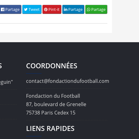
Partage
Tweet
Pint-it
Partage
Partage
S
COORDONNÉES
contact@fondactiondufootball.com
éguin"
Fondaction du Football
87, boulevard de Grenelle
75738 Paris Cedex 15
LIENS RAPIDES