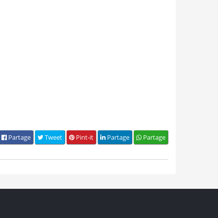
Partage
Tweet
Pint-it
Partage
Partage