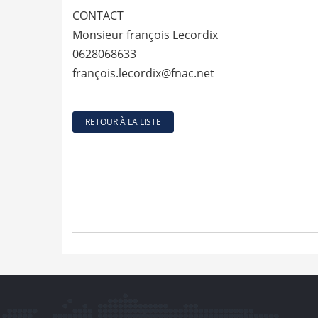
CONTACT
Monsieur françois Lecordix
0628068633
françois.lecordix@fnac.net
RETOUR À LA LISTE