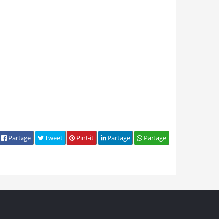
Partage
Tweet
Pint-it
Partage
Partage