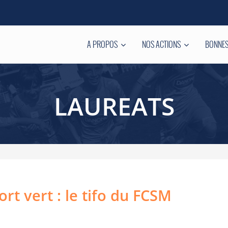
A PROPOS
NOS ACTIONS
BONNES
LAUREATS
ort vert : le tifo du FCSM