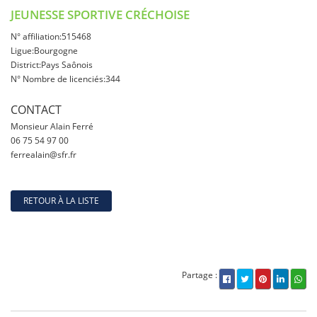
JEUNESSE SPORTIVE CRÉCHOISE
N° affiliation:515468
Ligue:Bourgogne
District:Pays Saônois
N° Nombre de licenciés:344
CONTACT
Monsieur Alain Ferré
06 75 54 97 00
ferrealain@sfr.fr
RETOUR À LA LISTE
Partage :