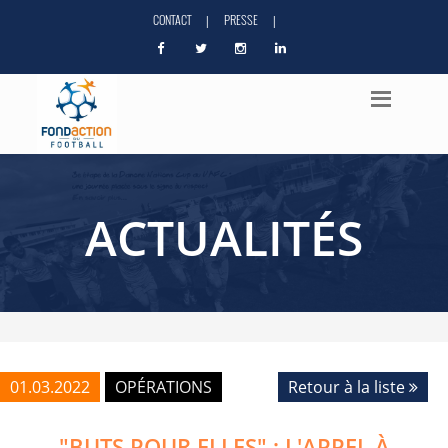
CONTACT
PRESSE
|
|
ACTUALITÉS
01.03.2022
OPÉRATIONS
Retour à la liste
"BUTS POUR ELLES" : L'APPEL À