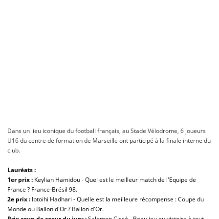
Dans un lieu iconique du football français, au Stade Vélodrome, 6 joueurs
U16 du centre de formation de Marseille ont participé à la finale interne du
club.
Lauréats :
1er prix :
Keylian Hamidou - Quel est le meilleur match de l'Equipe de
France ? France-Brésil 98.
2e prix
:
Ibtoihi Hadhari - Quelle est la meilleure récompense : Coupe du
Monde ou Ballon d'Or ? Ballon d'Or.
Prix coup de coeur du jury :
Salomon Cissé - Beau jeu ou victoire à tout