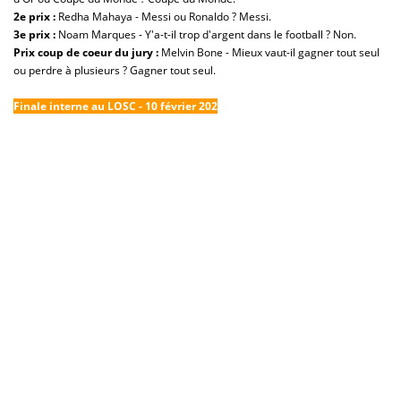
2e prix
:
Redha Mahaya - Messi ou Ronaldo ? Messi.
3e prix :
Noam Marques - Y'a-t-il trop d'argent dans le football ? Non.
Prix coup de coeur du jury :
Melvin Bone - Mieux vaut-il gagner tout seul
ou perdre à plusieurs ? Gagner tout seul.
Finale interne au LOSC - 10 février 202