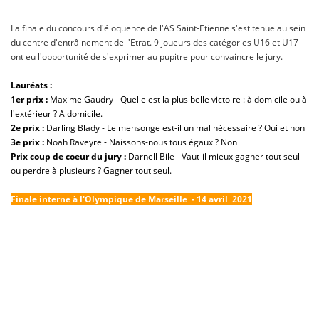
La finale du concours d'éloquence de l'AS Saint-Etienne s'est tenue au sein
du centre d'entrâinement de l'Etrat. 9 joueurs des catégories U16 et U17
ont eu l'opportunité de s'exprimer au pupitre pour convaincre le jury.
Lauréats :
1er prix :
Maxime Gaudry - Quelle est la plus belle victoire : à domicile ou à
l'extérieur ? A domicile.
2e prix
:
Darling Blady - Le mensonge est-il un mal nécessaire ? Oui et non
3e prix :
Noah Raveyre - Naissons-nous tous égaux ? Non
Prix coup de coeur du jury :
Darnell Bile - Vaut-il mieux gagner tout seul
ou perdre à plusieurs ? Gagner tout seul.
Finale interne à l'Olympique de Marseille - 14 avril 2021