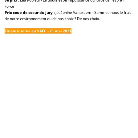
3e prix :
Léa Popieul - Le doute est-il impuissance ou force de l'esprit ?
Force
Prix coup de coeur du jury :
Joséphine Vanuxeem - Sommes-nous le fruit
de notre environnement ou de nos choix ? De nos choix.
Finale interne au VAFC - 21 mai 2021