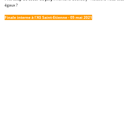
égaux ?
Finale interne à l'AS Saint-Etienne
- 05 mai 2021