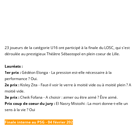
23 joueurs de la catégorie U16 ont participé à la finale du LOSC, qui s'est
déroulée au prestigieux Théâtre Sébastopol en plein coeur de Lille.
Lauréats
:
1er prix :
Gédéon Elonga - La pression est-elle nécessaire à la
performance ? Oui.
2e prix
:
Kisley Zita - Faut-il voir le verre à moitié vide ou à moitié plein ? A
moitié vide.
3e prix :
Cheik Fofana - A choisir : aimer ou être aimé ? Être aimé.
Prix coup de coeur du jury :
El Nasry Mistoihi : La mort donne-t-elle un
sens à la vie ? Oui
Finale interne au PSG - 04 février 202