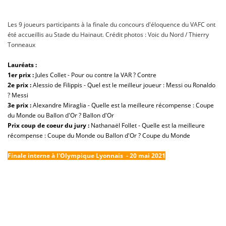
Les 9 joueurs participants à la finale du concours d'éloquence du VAFC ont
été accueillis au Stade du Hainaut. Crédit photos : Voic du Nord / Thierry
Tonneaux
Lauréats :
1er prix :
Jules Collet - Pour ou contre la VAR ? Contre
2e prix
:
Alessio de Filippis - Quel est le meilleur joueur : Messi ou Ronaldo
? Messi
3e prix :
Alexandre Miraglia - Quelle est la meilleure récompense : Coupe
du Monde ou Ballon d'Or ? Ballon d'Or
Prix coup de coeur du jury :
Nathanaël Follet - Quelle est la meilleure
récompense : Coupe du Monde ou Ballon d'Or ? Coupe du Monde
Finale interne à l'Olympique Lyonnais
- 20 mai 2021