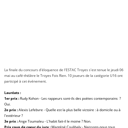
La finale du concours d'éloquence de l'ESTAC Troyes s'est tenue le jeudi 06
mai au café-théâtre le Troyes Fois Rien. 10 joueurs de la catégorie U16 ont
participé à cet événement.
Lauréats :
1er prix :
Rudy Kohon - Les rappeurs sont-ils des poètes contemporains ?
Oui.
2e prix
:
Alexis Lefebvre - Quelle est la plus belle victoire : à domicile ou à
l'extérieur ?
3e prix :
Ange Toumaleu - L'habit fait-il le moine ? Non.
Prix coup de coeur du jury :
Manténé Coulibaly - Naissons-nous tous