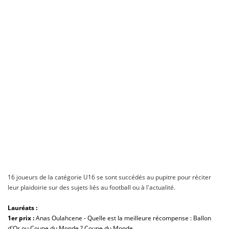
16 joueurs de la catégorie U16 se sont succédés au pupitre pour réciter
leur plaidoirie sur des sujets liés au football ou à l'actualité.
Lauréats :
1er prix :
Anas Oulahcene - Quelle est la meilleure récompense : Ballon
d'Or ou Coupe du Monde ? Coupe du Monde.