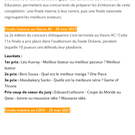
Education, permettent aux concurrents de préparer les échéances de cette
compétition : une finale interne à leur centre, puis une finale nationale
regroupant les meilleurs orateurs.
Finale interne au Havre AC - 26 mai 2021
La 2e édition du concours d'éloquence s'est terminée au Havre AC ! Cette
11e finale a pris place dans l'auditorium du Stade Océane, pendant
laquelle 10 joueurs ont défendu leur plaidoirie.
Lauréats :
1er prix :
Léo Auvray - Meilleur buteur ou meilleur passeur ? Meilleur
buteur
2e prix
:
Beni Souza - Quel est le meilleur manga ? One Piece
3e prix :
Aboubakary Sacko - Quelle est la meilleure série ? Game of
Throne
Prix coup de coeur du jury :
Edouard Lefeuvre - Coupe du Monde au
Qatar : bonne ou mauvaise idée ? Mauvaise idée.
Finale interne au LOSC - 25 mai 2021