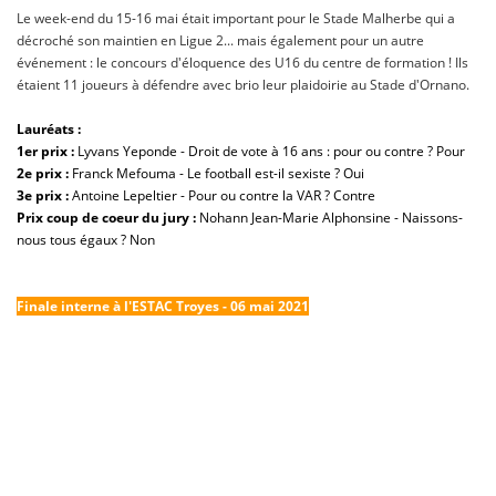
Le week-end du 15-16 mai était important pour le Stade Malherbe qui a
décroché son maintien en Ligue 2... mais également pour un autre
événement : le concours d'éloquence des U16 du centre de formation ! Ils
étaient 11 joueurs à défendre avec brio leur plaidoirie au Stade d'Ornano.
Lauréats :
1er prix :
Lyvans Yeponde - Droit de vote à 16 ans : pour ou contre ? Pour
2e prix
:
Franck Mefouma - Le football est-il sexiste ? Oui
3e prix :
Antoine Lepeltier - Pour ou contre la VAR ? Contre
Prix coup de coeur du jury :
Nohann Jean-Marie Alphonsine - Naissons-
nous tous égaux ? Non
Finale interne à l'ESTAC Troyes
- 06 mai 2021