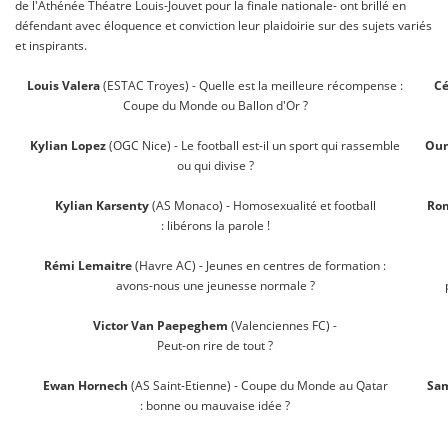
de l'Athénée Théatre Louis-Jouvet pour la finale nationale- ont brillé en
défendant avec éloquence et conviction leur plaidoirie sur des sujets variés
et inspirants.
Louis Valera
(ESTAC Troyes) - Quelle est la meilleure récompense :
Cé
Coupe du Monde ou Ballon d'Or ?
Kylian Lopez
(OGC Nice) - Le football est-il un sport qui rassemble
Oum
ou qui divise ?
Kylian Karsenty
(AS Monaco) - Homosexualité et football
Rom
: libérons la parole !
Rémi Lemaitre
(Havre AC) - Jeunes en centres de formation :
avons-nous une jeunesse normale ?
Victor Van Paepeghem
(Valenciennes FC) -
Peut-on rire de tout ?
Ewan Hornech
(AS Saint-Etienne) - Coupe du Monde au Qatar
Sa
: bonne ou mauvaise idée ?