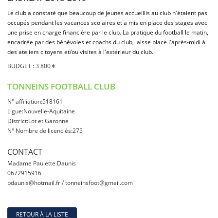
Le club a constaté que beaucoup de jeunes accueillis au club n'étaient pas
occupés pendant les vacances scolaires et a mis en place des stages avec
une prise en charge financière par le club. La pratique du football le matin,
encadrée par des bénévoles et coachs du club, laisse place l'après-midi à
des ateliers citoyens et/ou visites à l'extérieur du club.
BUDGET : 3 800 €
TONNEINS FOOTBALL CLUB
N° affiliation:518161
Ligue:Nouvelle-Aquitaine
District:Lot et Garonne
N° Nombre de licenciés:275
CONTACT
Madame Paulette Daunis
0672915916
pdaunis@hotmail.fr / tonneinsfoot@gmail.com
RETOUR À LA LISTE