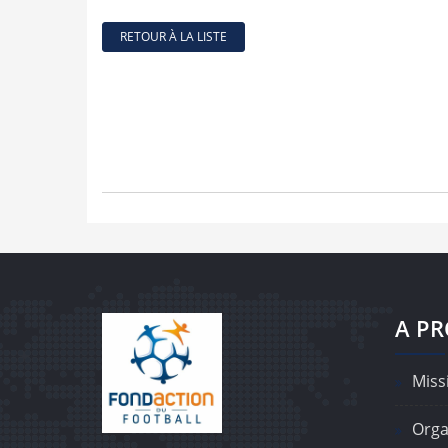
RETOUR À LA LISTE
A P
Missi
Orga