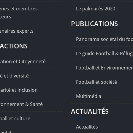
nes et membres
Le palmarès 2020
teurs
PUBLICATIONS
enaires experts
Panorama sociétal du foo
ACTIONS
Le guide Football & Réfug
ation et Citoyenneté
Football et Environneme
é et diversité
Football et société
arité et inclusion
Multimédia
ronnement & Santé
ACTUALITÉS
all et culture
Actualités
volat