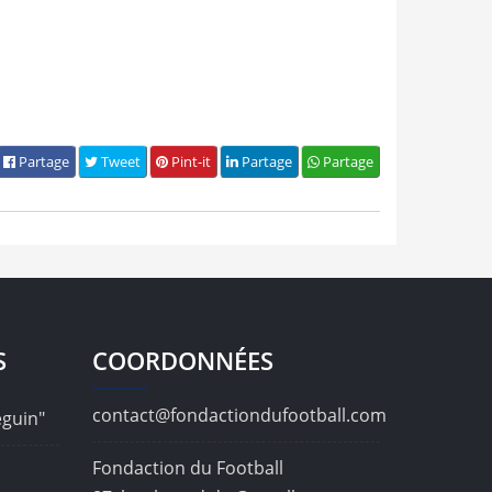
Partage
Tweet
Pint-it
Partage
Partage
S
COORDONNÉES
contact@fondactiondufootball.com
éguin"
Fondaction du Football