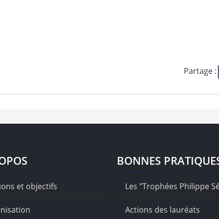
Partage :
ROPOS
BONNES PRATIQUE
ons et objectifs
Les "Trophées Philippe S
nisation
Actions des lauréats