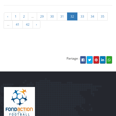
‹
1
2
...
29
30
31
32
33
34
35
...
41
42
›
Partage :