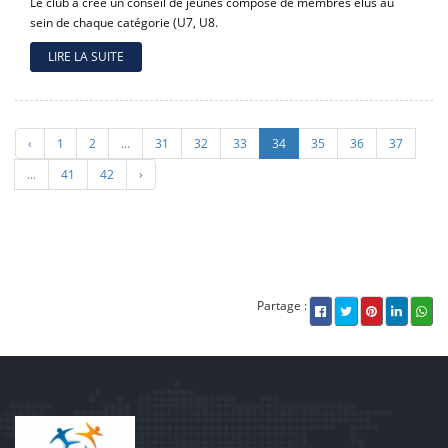
Le club a créé un conseil de jeunes composé de membres élus au
sein de chaque catégorie (U7, U8.
LIRE LA SUITE
‹
1
2
...
31
32
33
34
35
36
37
...
41
42
›
Partage :