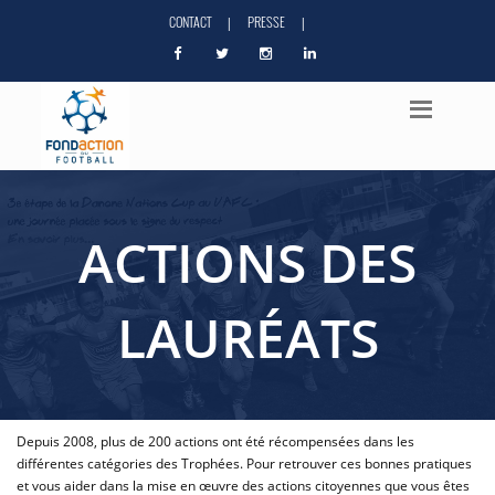
CONTACT
PRESSE
|
|
ACTIONS DES
LAURÉATS
Depuis 2008, plus de 200 actions ont été récompensées dans les
différentes catégories des Trophées. Pour retrouver ces bonnes pratiques
et vous aider dans la mise en œuvre des actions citoyennes que vous êtes