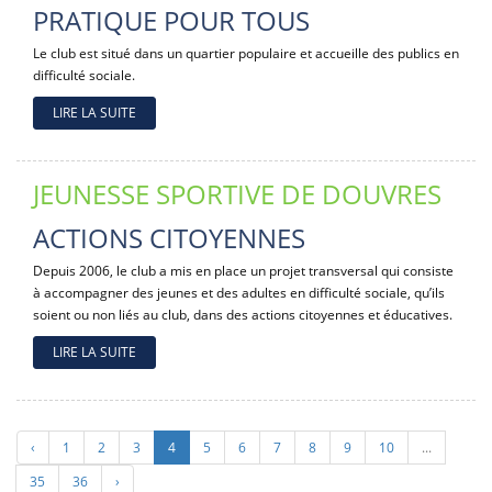
PRATIQUE POUR TOUS
Le club est situé dans un quartier populaire et accueille des publics en
difficulté sociale.
LIRE LA SUITE
JEUNESSE SPORTIVE DE DOUVRES
ACTIONS CITOYENNES
Depuis 2006, le club a mis en place un projet transversal qui consiste
à accompagner des jeunes et des adultes en difficulté sociale, qu’ils
soient ou non liés au club, dans des actions citoyennes et éducatives.
LIRE LA SUITE
‹
1
2
3
4
5
6
7
8
9
10
...
35
36
›