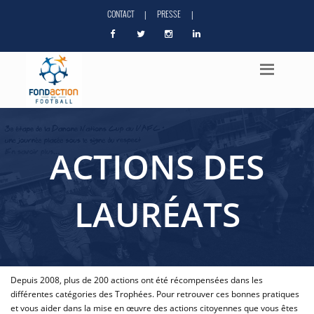
CONTACT
PRESSE
|
|
ACTIONS DES
LAURÉATS
Depuis 2008, plus de 200 actions ont été récompensées dans les
différentes catégories des Trophées. Pour retrouver ces bonnes pratiques
et vous aider dans la mise en œuvre des actions citoyennes que vous êtes