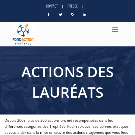
CONTACT
PRESSE
|
|
ACTIONS DES
LAURÉATS
Depuis 2008, plus de 200 actions ont été récompensées dans les
différentes catégories des Trophées. Pour retrouver ces bonnes pratiques
et vous aider dans la mise en œuvre des actions citoyennes que vous êtes