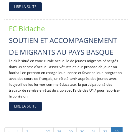
LIRE LA SUITE
FC Bidache
SOUTIEN ET ACCOMPAGNEMENT
DE MIGRANTS AU PAYS BASQUE
Le club situé en zone rurale accueille de jeunes migrants hébergés
dans un centre d’accueil assez vétuste et leur propose de jouer au
football en prenant en charge leur licence et favorise leur intégration
avec des cours de français, un rôle à tenir auprès des jeunes avec
l’objectif de les former comme éducateur, la participation à des
travaux de remise en état du club avec l’aide des U17 pour favoriser
la cohésion.
LIRE LA SUITE
‹
1
2
...
27
28
29
30
31
32
33