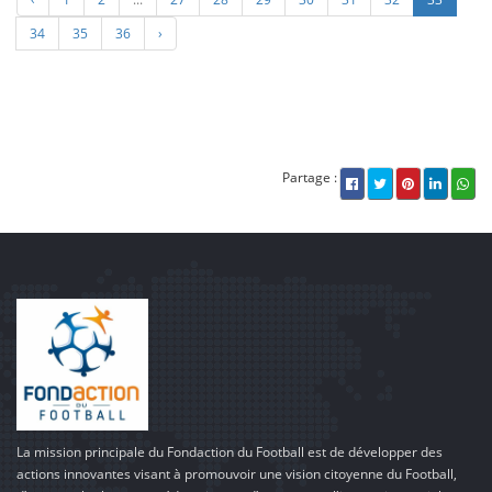
34
35
36
›
Partage :
La mission principale du Fondaction du Football est de développer des
actions innovantes visant à promouvoir une vision citoyenne du Football,