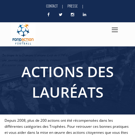
CONTACT
PRESSE
|
|
ACTIONS DES
LAURÉATS
Depuis 2008, plus de 200 actions ont été récompensées dans les
différentes catégories des Trophées. Pour retrouver ces bonnes pratiques
et vous aider dans la mise en œuvre des actions citoyennes que vous êtes