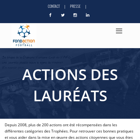
CONTACT
PRESSE
|
|
ACTIONS DES
LAURÉATS
Depuis 2008, plus de 200 actions ont été récompensées dans les
différentes catégories des Trophées. Pour retrouver ces bonnes pratiques
et vous aider dans la mise en œuvre des actions citoyennes que vous êtes