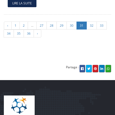
LIRE LA SUITE
‹
1
2
...
27
28
29
30
31
32
33
34
35
36
›
Partage :