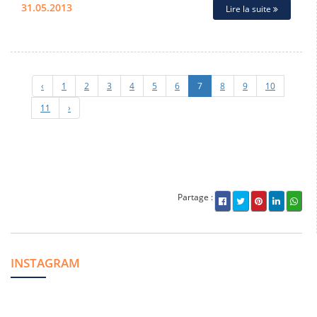
31.05.2013
Lire la suite
‹
1
2
3
4
5
6
7
8
9
10
11
›
Partage :
INSTAGRAM