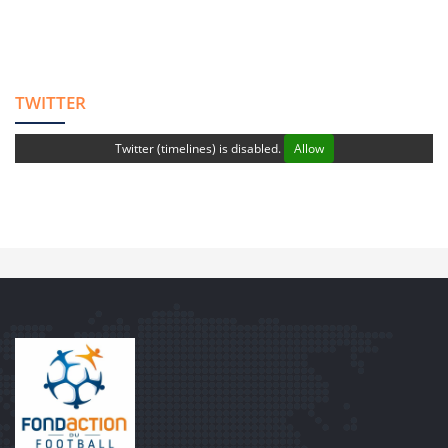
TWITTER
Twitter (timelines) is disabled.
Allow