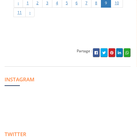
‹
1
2
3
4
5
6
7
8
9
10
11
›
Partage :
INSTAGRAM
TWITTER