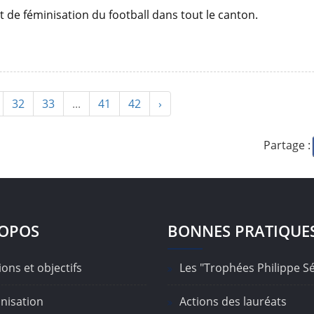
t de féminisation du football dans tout le canton.
32
33
...
41
42
›
Partage :
ROPOS
BONNES PRATIQUE
ons et objectifs
Les "Trophées Philippe S
nisation
Actions des lauréats