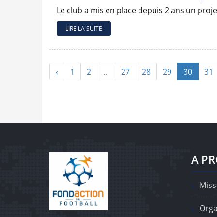
Le club a mis en place depuis 2 ans un proje
LIRE LA SUITE
‹
1
2
...
27
28
29
30
31
A P
Missi
Orga