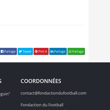
Partage
Tweet
Pint-it
Partage
Partage
S
COORDONNÉES
contact@fondactiondufootball.com
éguin"
Fondaction du Football