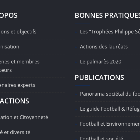
ROPOS
BONNES PRATIQUE
ons et objectifs
Les "Trophées Philippe S
nisation
Actions des lauréats
nes et membres
Le palmarès 2020
teurs
PUBLICATIONS
enaires experts
Panorama sociétal du foo
ACTIONS
Le guide Football & Réfug
ation et Citoyenneté
Football et Environneme
é et diversité
Football et société