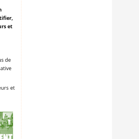
n
ifier,
urs et
us de
iative
eurs et