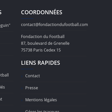
S
COORDONNÉES
contact@fondactiondufootball.com
éguin"
Fondaction du Football
87, boulevard de Grenelle
75738 Paris Cedex 15
LIENS RAPIDES
tball
Contact
iés
Presse
nt
Mentions légales
Gérer les traceurs