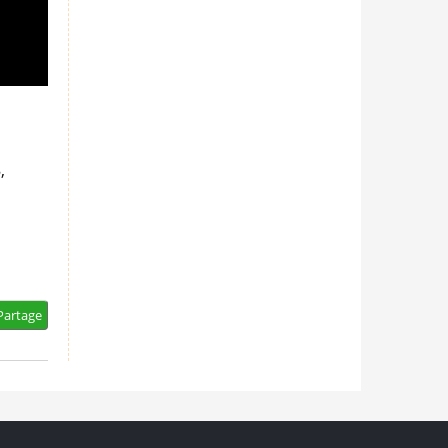
,
artage