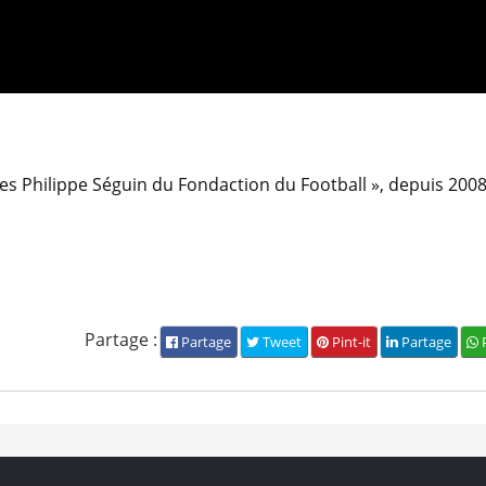
es Philippe Séguin du Fondaction du Football », depuis 2008
Partage :
Partage
Tweet
Pint-it
Partage
P