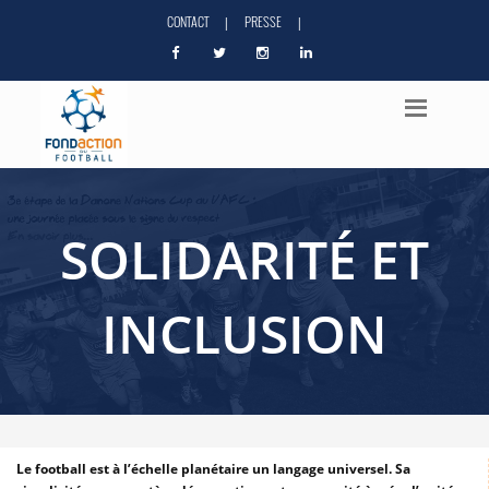
CONTACT
PRESSE
|
|
SOLIDARITÉ ET
INCLUSION
Le football est à l’échelle planétaire un langage universel. Sa