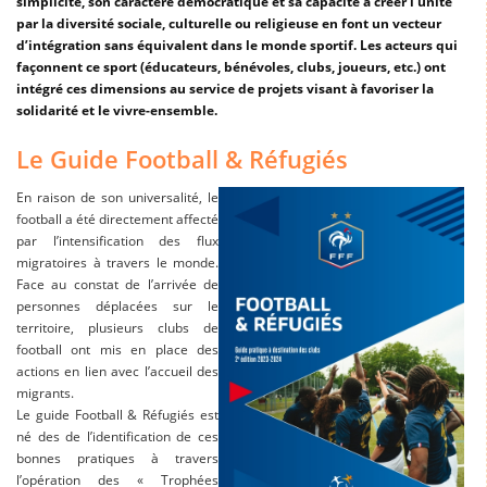
simplicité, son caractère démocratique et sa capacité à créer l’unité
par la diversité sociale, culturelle ou religieuse en font un vecteur
d’intégration sans équivalent dans le monde sportif. Les acteurs qui
façonnent ce sport (éducateurs, bénévoles, clubs, joueurs, etc.) ont
intégré ces dimensions au service de projets visant à favoriser la
solidarité et le vivre-ensemble.
Le Guide Football & Réfugiés
En raison de son universalité, le
football a été directement affecté
par l’intensification des flux
migratoires à travers le monde.
Face au constat de l’arrivée de
personnes déplacées sur le
territoire, plusieurs clubs de
football ont mis en place des
actions en lien avec l’accueil des
migrants.
Le guide Football & Réfugiés est
né des de l’identification de ces
bonnes pratiques à travers
l’opération des « Trophées