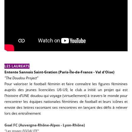
LES LAUREATS
Entente Sannois Saint-Gratien (Paris-Île-de-France - Val d'Oise)
"The Doudou Project"
Pour valoriser le football féminin et faire connaître les figures féminines
auprès des jeunes licenciées U6-U9, le club a initié un projet qui est
l’histoire d’UNE doudou qui voyage (virtuellement) à travers le monde pour
rencontrer les équipes nationales féminines de football et leurs icônes et
envoie des lettres racontant ses rencontres en lançant des défis à relever
lors des entraînement
Goal FC (Auvergne-Rhône-Alpes - Lyon-Rhône)
"Les stages EGOALITE"