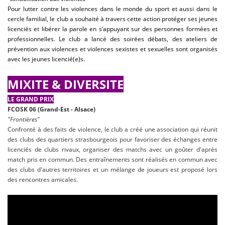
Pour lutter contre les violences dans le monde du sport et aussi dans le
cercle familial, le club a souhaité à travers cette action protéger ses jeunes
licenciés et libérer la parole en s’appuyant sur des personnes formées et
professionnelles. Le club a lancé des soirées débats, des ateliers de
prévention aux violences et violences sexistes et sexuelles sont organisés
avec les jeunes licencié(e)s.
MIXITE & DIVERSITE
LE GRAND PRIX
FCOSK 06 (Grand-Est - Alsace)
"Frontières"
Confronté à des faits de violence, le club a créé une association qui réunit
des clubs des quartiers strasbourgeois pour favoriser des échanges entre
licenciés de clubs rivaux, organiser des matchs avec un goûter d'après
match pris en commun. Des entraînements sont réalisés en commun avec
des clubs d'autres territoires et un mélange de joueurs est proposé lors
des rencontres amicales.