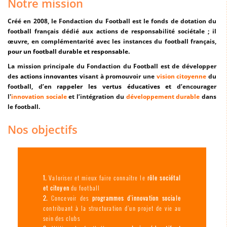
Notre mission
Créé en 2008, le Fondaction du Football est le fonds de dotation du
football français dédié aux actions de responsabilité so­ciétale ; il
œuvre, en complémentarité avec les instances du football français,
pour un football durable et responsable.
La mission principale du Fondaction du Football est de développer
des
actions innovantes v
isant à promouvoir une
vision citoyenne
du
football, d’en r
appeler les vertus éducatives et
d’encourager
l'
innovation sociale
et l’intégration du
développement durable
dans
le football.
Nos objectifs
Valoriser et mieux faire connaître le
rôle sociétal
et citoyen
du football
Concevoir des
programmes d'innovation
sociale
contribuant à la structuration d’un projet de vie au
sein des clubs