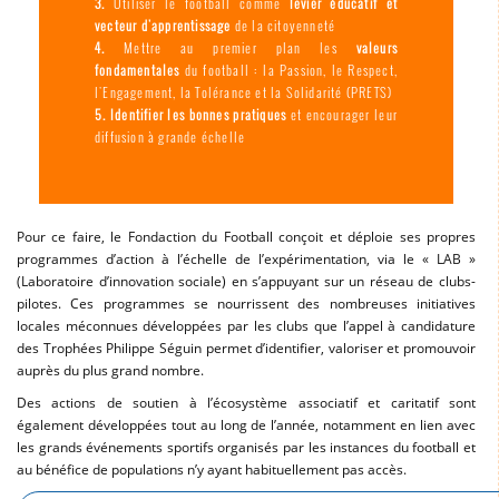
Utiliser le football comme
levier éducatif et
vecteur d'apprentissage
de la citoyenneté
Mettre au premier plan les
valeurs
fondamentales
du football : la Passion, le Respect,
l'Engagement, la Tolérance et la Solidarité (PRETS)
Identifier les bonnes pratiques
et encourager leur
diffusion à grande échelle
Pour ce faire, le Fondaction du Football conçoit et déploie ses propres
programmes d’action à l’échelle de l’expérimentation, via le « LAB »
(Laboratoire d’innovation sociale) en s’appuyant sur un réseau de clubs-
pilotes. Ces programmes se nourrissent des nombreuses initiatives
locales méconnues développées par les clubs que l’appel à candidature
des Trophées Philippe Séguin permet d’identifier, valoriser et promouvoir
auprès du plus grand nombre.
Des actions de soutien à l’écosystème associatif et caritatif sont
également développées tout au long de l’année, notamment en lien avec
les grands événements sportifs organisés par les instances du football et
au bénéfice de populations n’y ayant habituellement pas accès.