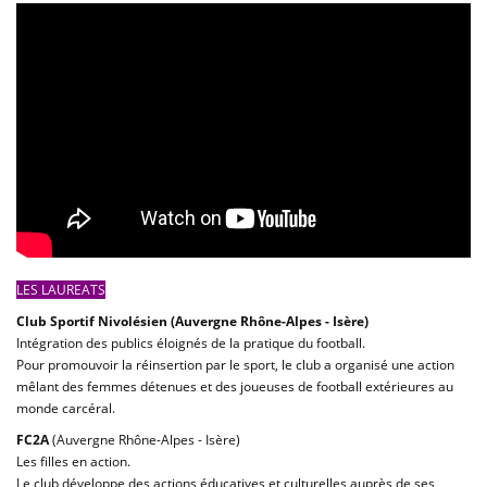
LES LAUREATS
Club Sportif Nivolésien (Auvergne Rhône-Alpes - Isère)
Intégration des publics éloignés de la pratique du football.
Pour promouvoir la réinsertion par le sport, le club a organisé une action
mêlant des femmes détenues et des joueuses de football extérieures au
monde carcéral.
FC2A
(Auvergne Rhône-Alpes - Isère)
Les filles en action.
Le club développe des actions éducatives et culturelles auprès de ses