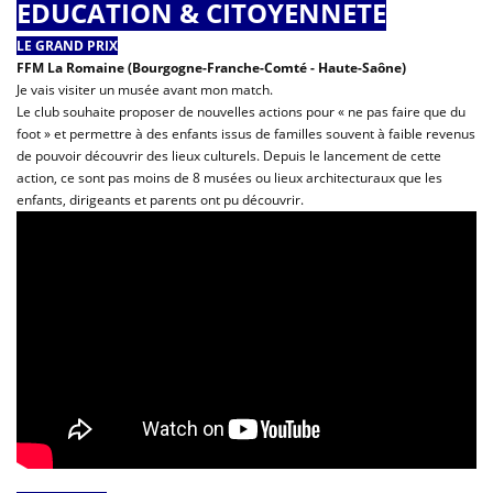
EDUCATION & CITOYENNETE
LE GRAND PRIX
FFM La Romaine (Bourgogne-Franche-Comté - Haute-Saône)
Je vais visiter un musée avant mon match.
Le club souhaite proposer de nouvelles actions pour « ne pas faire que du
foot » et permettre à des enfants issus de familles souvent à faible revenus
de pouvoir découvrir des lieux culturels. Depuis le lancement de cette
action, ce sont pas moins de 8 musées ou lieux architecturaux que les
enfants, dirigeants et parents ont pu découvrir.