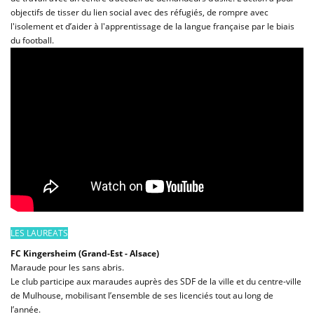
objectifs de tisser du lien social avec des réfugiés, de rompre avec
l'isolement et d’aider à l'apprentissage de la langue française par le biais
du football.
LES LAUREATS
FC Kingersheim (Grand-Est - Alsace)
Maraude pour les sans abris.
Le club participe aux maraudes auprès des SDF de la ville et du centre-ville
de Mulhouse, mobilisant l’ensemble de ses licenciés tout au long de
l’année.