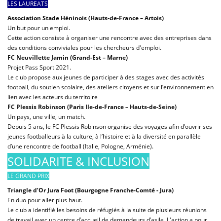
LES LAUREATS
Association Stade Héninois (Hauts-de-France – Artois)
Un but pour un emploi.
Cette action consiste à organiser une rencontre avec des entreprises dans
des conditions conviviales pour les chercheurs d'emploi.
FC Neuvillette Jamin (Grand-Est – Marne)
Projet Pass Sport 2021.
Le club propose aux jeunes de participer à des stages avec des activités
football, du soutien scolaire, des ateliers citoyens et sur l’environnement en
lien avec les acteurs du territoire
FC Plessis Robinson (Paris Ile-de-France – Hauts-de-Seine)
Un pays, une ville, un match.
Depuis 5 ans, le FC Plessis Robinson organise des voyages afin d’ouvrir ses
jeunes footballeurs à la culture, à l’histoire et à la diversité en parallèle
d’une rencontre de football (Italie, Pologne, Arménie).
SOLIDARITE & INCLUSION
LE GRAND PRIX
Triangle d’Or Jura Foot (Bourgogne Franche-Comté - Jura)
En duo pour aller plus haut.
Le club a identifié les besoins de réfugiés à la suite de plusieurs réunions
de travail avec un centre d’accueil de demandeurs d’asile. L'action a pour